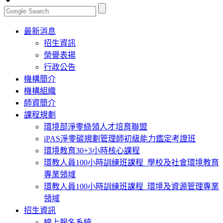
Toggle
最新消息
navigation
招生資訊
榮譽表揚
行政公告
機構簡介
機構組織
師資簡介
課程規劃
環境部淨零綠領人才培育聯盟
iPAS淨零碳規劃管理師初級能力鑑定考證班
環境教育30+3小時核心課程
環教人員100小時訓練班課程_學校及社會環境教育
專業領域
環教人員100小時訓練班課程_環境及資源管理專業
領域
招生資訊
線上報名系統