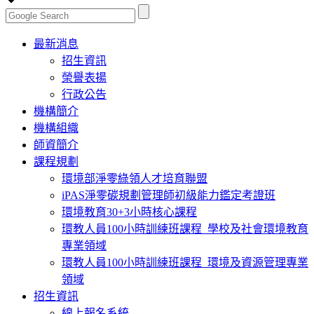
Toggle
最新消息
navigation
招生資訊
榮譽表揚
行政公告
機構簡介
機構組織
師資簡介
課程規劃
環境部淨零綠領人才培育聯盟
iPAS淨零碳規劃管理師初級能力鑑定考證班
環境教育30+3小時核心課程
環教人員100小時訓練班課程_學校及社會環境教育
專業領域
環教人員100小時訓練班課程_環境及資源管理專業
領域
招生資訊
線上報名系統